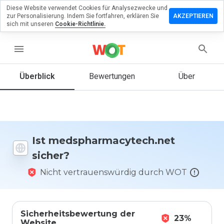
Diese Website verwendet Cookies für Analysezwecke und
ssen Sie eine
zur Personalisierung. Indem Sie fortfahren, erklären Sie
AKZEPTIEREN
ng zu
sich mit unseren
Cookie-Richtlinie.
rmacytech.net
menu
Überblick
Bewertungen
Über
Wie
würden
Sie diese
Website
auf einer
Skala von
Ist medspharmacytech.net
1 bis 5
sicher?
bewerten?
Nicht vertrauenswürdig durch WOT
Sicherheitsbewertung der
23%
Website