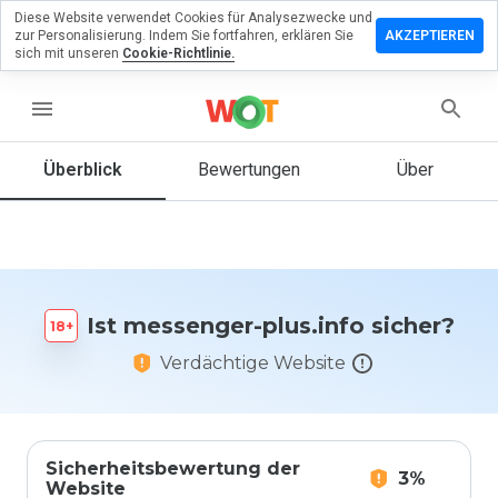
Diese Website verwendet Cookies für Analysezwecke und
terlassen
zur Personalisierung. Indem Sie fortfahren, erklären Sie
AKZEPTIEREN
 eine
sich mit unseren
Cookie-Richtlinie.
wertung
menu
ssenger-
s.info
Überblick
Bewertungen
Über
Wie
würden
Sie diese
Ist messenger-plus.info sicher?
Website
auf einer
Verdächtige Website
Skala von
1 bis 5
bewerten?
Sicherheitsbewertung der
3%
Website