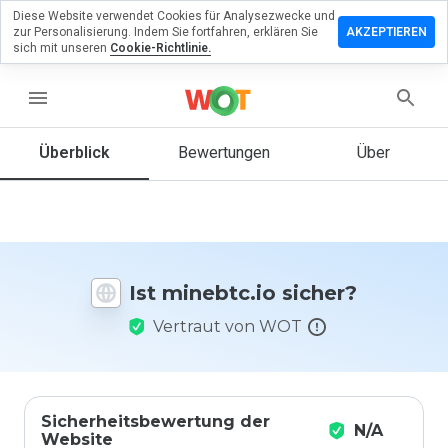
Diese Website verwendet Cookies für Analysezwecke und
terlassen
zur Personalisierung. Indem Sie fortfahren, erklären Sie
AKZEPTIEREN
 eine
sich mit unseren
Cookie-Richtlinie.
wertung
menu
ebtc.io
Überblick
Bewertungen
Über
Wie
würden
Sie diese
Website
Ist minebtc.io sicher?
auf einer
Skala von
Vertraut von WOT
1 bis 5
bewerten?
Sicherheitsbewertung der
N/A
Website