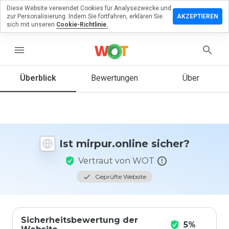
Diese Website verwendet Cookies für Analysezwecke und
terlassen
zur Personalisierung. Indem Sie fortfahren, erklären Sie
AKZEPTIEREN
 eine
sich mit unseren
Cookie-Richtlinie.
wertung
menu
pur.online
Überblick
Bewertungen
Über
Wie
würden
Sie diese
Website
Ist mirpur.online sicher?
auf einer
Skala von
Vertraut von WOT
1 bis 5
bewerten?
Geprüfte Website
Sicherheitsbewertung der
5%