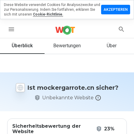
Diese Website verwendet Cookies für Analysezwecke und
rlassen Sie
zur Personalisierung. Indem Sie fortfahren, erklären Sie
AKZEPTIEREN
Bewertung
sich mit unseren
Cookie-Richtlinie.
rgarrote.cn
menu
Überblick
Bewertungen
Über
Wie
würden
Sie diese
Website
auf einer
Ist mockergarrote.cn sicher?
Skala von
1 bis 5
Unbekannte Website
bewerten?
Sicherheitsbewertung der
23%
Website