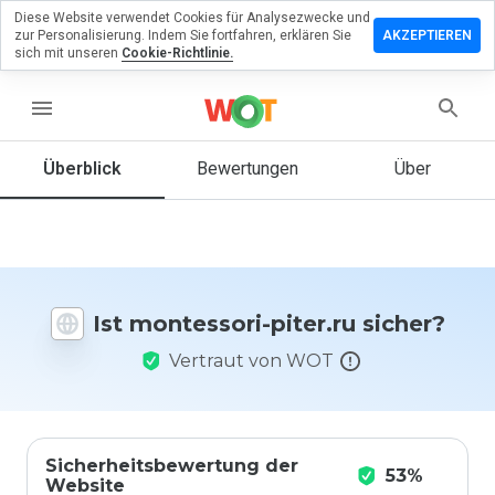
Diese Website verwendet Cookies für Analysezwecke und
terlassen
zur Personalisierung. Indem Sie fortfahren, erklären Sie
AKZEPTIEREN
 eine
sich mit unseren
Cookie-Richtlinie.
wertung
menu
tessori-
r.ru
Überblick
Bewertungen
Über
Wie
würden
Sie diese
Ist montessori-piter.ru sicher?
Website
auf einer
Vertraut von WOT
Skala von
1 bis 5
bewerten?
Sicherheitsbewertung der
53%
Website