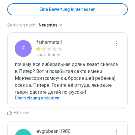
Eine Bewertung hinterlassen
Sortieren nach:
Neuestes
fathermetall
F
vor 4 Jahren
почему вся либеральная дрянь лезет сначала 
в Питер? Вот и позабытая секта имени 
Монтессори (самоучки, бросившей ребёнка) 
осела в Питере. Гоните её оттуда, ленивые 
твари, растите детей по-русски!
Übersetzung anzeigen
Hilfreich
evgrubasni1980