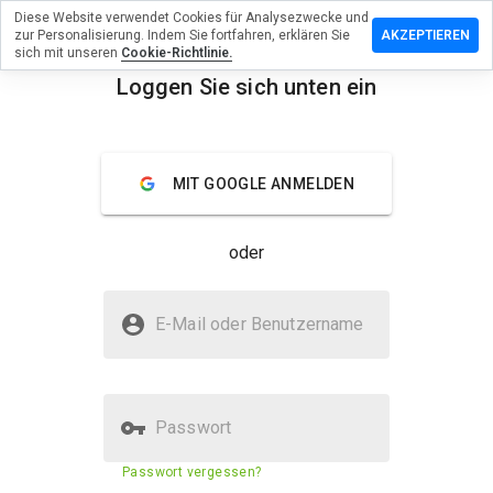
Diese Website verwendet Cookies für Analysezwecke und
terlassen
zur Personalisierung. Indem Sie fortfahren, erklären Sie
AKZEPTIEREN
 eine
sich mit unseren
Cookie-Richtlinie.
wertung
Loggen Sie sich unten ein
 moon-
menu
ro
Überblick
Bewertungen
Über
MIT GOOGLE ANMELDEN
Wie
oder
würden
Sie diese
Website
Ist moon-x.pro sicher?
auf einer
E-Mail oder Benutzername
Skala von
Vertraut von WOT
1 bis 5
bewerten?
Passwort
Sicherheitsbewertung der
N/A
Passwort vergessen?
Website