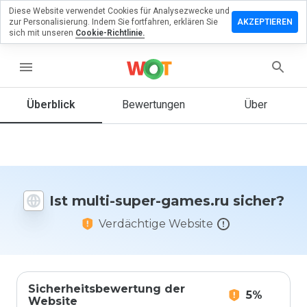
Diese Website verwendet Cookies für Analysezwecke und
terlassen
zur Personalisierung. Indem Sie fortfahren, erklären Sie
AKZEPTIEREN
 eine
sich mit unseren
Cookie-Richtlinie.
wertung
multi-
menu
er-
mes.ru
Überblick
Bewertungen
Über
Wie
würden
Sie diese
Ist multi-super-games.ru sicher?
Website
auf einer
Verdächtige Website
Skala von
1 bis 5
bewerten?
Sicherheitsbewertung der
5%
Website