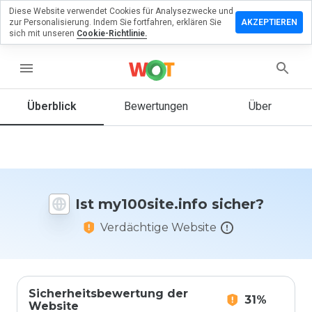
Diese Website verwendet Cookies für Analysezwecke und
erlassen
zur Personalisierung. Indem Sie fortfahren, erklären Sie
AKZEPTIEREN
eine
sich mit unseren
Cookie-Richtlinie.
ertung zu
0site.info
menu
Überblick
Bewertungen
Über
Wie
würden
Sie diese
Website
auf einer
Ist my100site.info sicher?
Skala von
1 bis 5
Verdächtige Website
bewerten?
Sicherheitsbewertung der
31%
Website