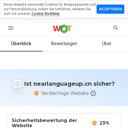
Diese Website verwendet Cookies für Analysezwecke und
lassen Sie
zur Personalisierung. Indem Sie fortfahren, erklären Sie
AKZEPTIEREN
Bewertung
sich mit unseren
Cookie-Richtlinie.
anguageup.cn
menu
Überblick
Bewertungen
Über
Wie
würden
Sie diese
Website
auf einer
Ist nearlanguageup.cn sicher?
Skala von
1 bis 5
Verdächtige Website
bewerten?
Sicherheitsbewertung der
23%
Website