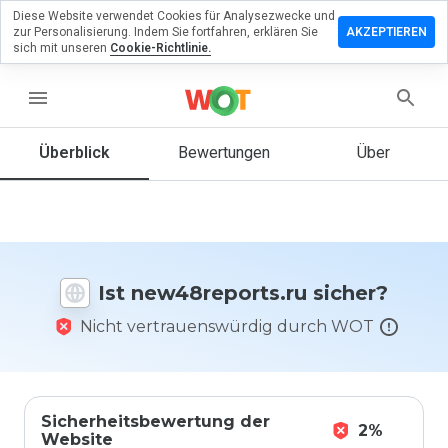
Diese Website verwendet Cookies für Analysezwecke und
erlassen
zur Personalisierung. Indem Sie fortfahren, erklären Sie
AKZEPTIEREN
ine
sich mit unseren
Cookie-Richtlinie.
rtung zu
8reports.ru
menu
Überblick
Bewertungen
Über
Wie
würden
Sie diese
Website
auf einer
Ist new48reports.ru sicher?
Skala von
1 bis 5
Nicht vertrauenswürdig durch WOT
bewerten?
Sicherheitsbewertung der
2%
Website