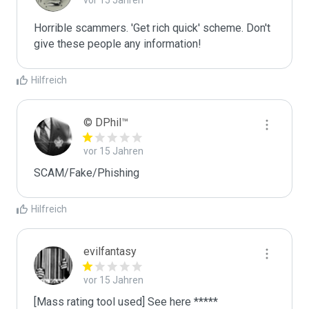
vor 15 Jahren
Horrible scammers. 'Get rich quick' scheme. Don't 
give these people any information! 
Hilfreich
© DPhil™
vor 15 Jahren
SCAM/Fake/Phishing
Hilfreich
evilfantasy
vor 15 Jahren
[Mass rating tool used] See here *****