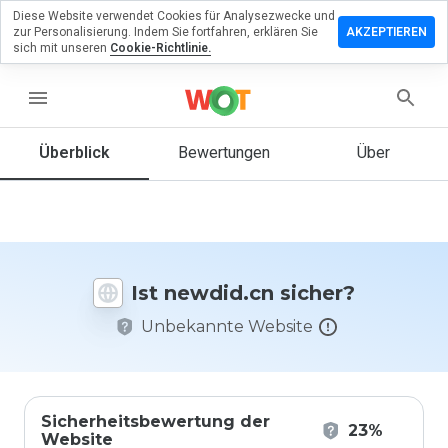
Diese Website verwendet Cookies für Analysezwecke und
terlassen
zur Personalisierung. Indem Sie fortfahren, erklären Sie
AKZEPTIEREN
 eine
sich mit unseren
Cookie-Richtlinie.
wertung
menu
did.cn
Überblick
Bewertungen
Über
Wie
würden
Sie diese
Website
Ist newdid.cn sicher?
auf einer
Skala von
Unbekannte Website
1 bis 5
bewerten?
Sicherheitsbewertung der
23%
Website