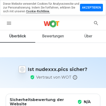
Diese Website verwendet Cookies für Analysezwecke und
terlassen
zur Personalisierung. Indem Sie fortfahren, erklären Sie
AKZEPTIEREN
 eine
sich mit unseren
Cookie-Richtlinie.
wertung
menu
exxx.pics
Überblick
Bewertungen
Über
Wie
würden
Sie diese
Website
Ist nudexxx.pics sicher?
auf einer
Skala von
Vertraut von WOT
1 bis 5
bewerten?
Sicherheitsbewertung der
N/A
Website