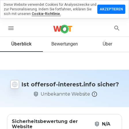
Diese Website verwendet Cookies für Analysezwecke und
terlassen
zur Personalisierung. Indem Sie fortfahren, erklären Sie
AKZEPTIEREN
 eine
sich mit unseren
Cookie-Richtlinie.
wertung
offersof-
menu
erest.info
Überblick
Bewertungen
Über
Wie
würden
Sie diese
Website
Ist offersof-interest.info sicher?
auf einer
Skala von
Unbekannte Website
1 bis 5
bewerten?
Sicherheitsbewertung der
N/A
Website