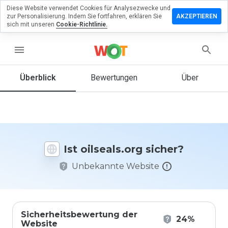
Diese Website verwendet Cookies für Analysezwecke und
terlassen
zur Personalisierung. Indem Sie fortfahren, erklären Sie
AKZEPTIEREN
 eine
sich mit unseren
Cookie-Richtlinie.
wertung
menu
seals.org
Überblick
Bewertungen
Über
Wie
würden
Sie diese
Website
Ist oilseals.org sicher?
auf einer
Skala von
Unbekannte Website
1 bis 5
bewerten?
Sicherheitsbewertung der
24%
Website