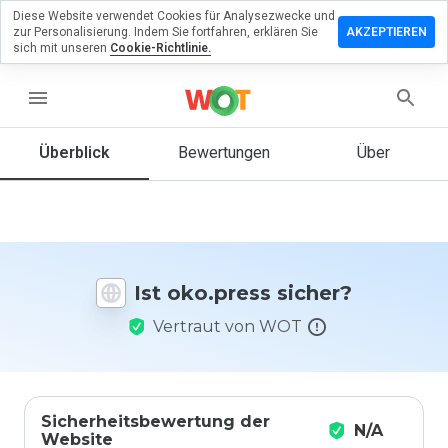
Diese Website verwendet Cookies für Analysezwecke und
terlassen
zur Personalisierung. Indem Sie fortfahren, erklären Sie
AKZEPTIEREN
 eine
sich mit unseren
Cookie-Richtlinie.
wertung
menu
.press
Überblick
Bewertungen
Über
Wie
würden
Sie diese
Website
Ist oko.press sicher?
auf einer
Skala von
Vertraut von WOT
1 bis 5
bewerten?
Sicherheitsbewertung der
N/A
Website