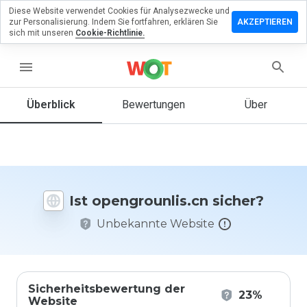
Diese Website verwendet Cookies für Analysezwecke und
erlassen
zur Personalisierung. Indem Sie fortfahren, erklären Sie
AKZEPTIEREN
eine
sich mit unseren
Cookie-Richtlinie.
rtung zu
grounlis.cn
menu
Überblick
Bewertungen
Über
Wie
würden
Sie diese
Website
auf einer
Ist opengrounlis.cn sicher?
Skala von
1 bis 5
Unbekannte Website
bewerten?
Sicherheitsbewertung der
23%
Website