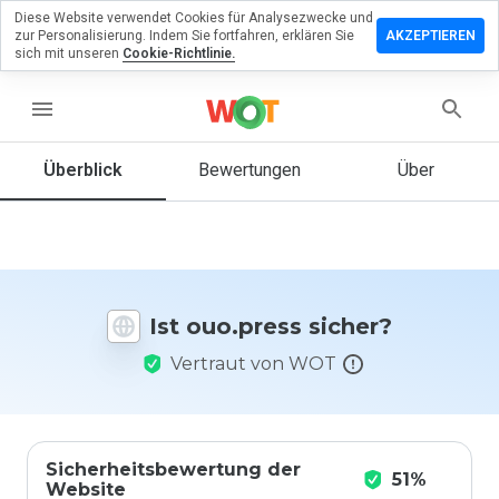
Diese Website verwendet Cookies für Analysezwecke und
terlassen
zur Personalisierung. Indem Sie fortfahren, erklären Sie
AKZEPTIEREN
 eine
sich mit unseren
Cookie-Richtlinie.
wertung
menu
.press
Überblick
Bewertungen
Über
Wie
würden
Sie diese
Website
Ist ouo.press sicher?
auf einer
Skala von
Vertraut von WOT
1 bis 5
bewerten?
Sicherheitsbewertung der
51%
Website