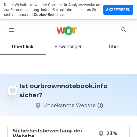
Diese Website verwendet Cookies für Analysezwecke und
ssen Sie eine
zur Personalisierung. Indem Sie fortfahren, erklären Sie
AKZEPTIEREN
ng zu
sich mit unseren
Cookie-Richtlinie.
nnotebook.info
menu
Überblick
Bewertungen
Über
Wie
würden
Sie diese
Website
auf einer
Skala von
Ist ourbrownnotebook.info
1 bis 5
sicher?
bewerten?
Unbekannte Website
Sicherheitsbewertung der
23%
Website