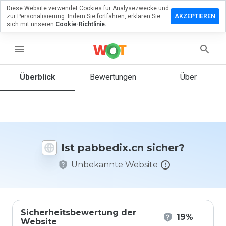
Diese Website verwendet Cookies für Analysezwecke und
terlassen
zur Personalisierung. Indem Sie fortfahren, erklären Sie
AKZEPTIEREN
 eine
sich mit unseren
Cookie-Richtlinie.
wertung
menu
bedix.cn
Überblick
Bewertungen
Über
Wie
würden
Sie diese
Website
Ist pabbedix.cn sicher?
auf einer
Skala von
Unbekannte Website
1 bis 5
bewerten?
Sicherheitsbewertung der
19%
Website