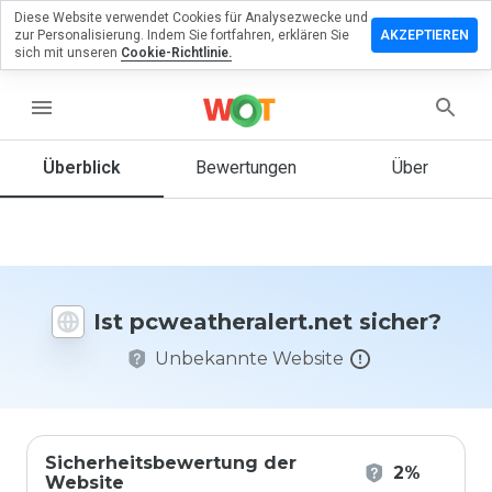
Diese Website verwendet Cookies für Analysezwecke und
lassen Sie
zur Personalisierung. Indem Sie fortfahren, erklären Sie
AKZEPTIEREN
Bewertung
sich mit unseren
Cookie-Richtlinie.
heralert.net
menu
Überblick
Bewertungen
Über
Wie
würden
Sie diese
Website
auf einer
Ist pcweatheralert.net sicher?
Skala von
1 bis 5
Unbekannte Website
bewerten?
Sicherheitsbewertung der
2%
Website