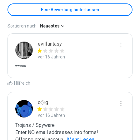
Eine Bewertung hinterlassen
Sortieren nach:
Neuestes
evilfantasy
vor 16 Jahren
*****
Hilfreich
c۞g
vor 16 Jahren
Trojans / Spyware

Enter NO email addresses into forms!

Offer no email accoun
...
 Mehr Lesen