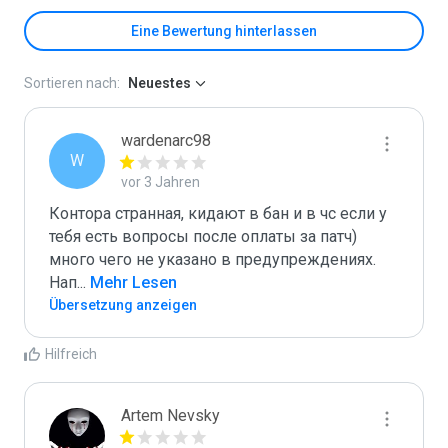
Eine Bewertung hinterlassen
Sortieren nach:
Neuestes
wardenarc98
W
vor 3 Jahren
Контора странная, кидают в бан и в чс если у 
тебя есть вопросы после оплаты за патч) 
много чего не указано в предупреждениях. 
Нап
...
 Mehr Lesen
Übersetzung anzeigen
Hilfreich
Artem Nevsky