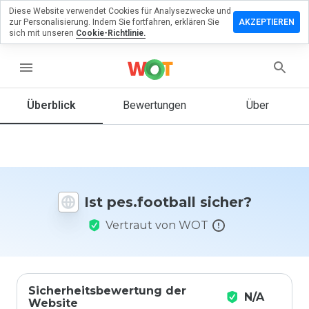
Diese Website verwendet Cookies für Analysezwecke und
terlassen
zur Personalisierung. Indem Sie fortfahren, erklären Sie
AKZEPTIEREN
 eine
sich mit unseren
Cookie-Richtlinie.
wertung
menu
.football
Überblick
Bewertungen
Über
Wie
würden
Sie diese
Website
Ist pes.football sicher?
auf einer
Skala von
Vertraut von WOT
1 bis 5
bewerten?
Sicherheitsbewertung der
N/A
Website