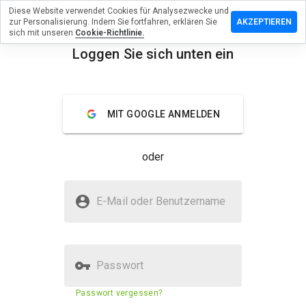
Diese Website verwendet Cookies für Analysezwecke und
en Sie eine
zur Personalisierung. Indem Sie fortfahren, erklären Sie
AKZEPTIEREN
 zu
sich mit unseren
Cookie-Richtlinie.
edicinetoday.net
Loggen Sie sich unten ein
menu
Überblick
Bewertungen
Über
MIT GOOGLE ANMELDEN
Wie
würden
Sie diese
oder
Website
auf einer
Skala von
Ist pharmacymedicinetoday.net
1 bis 5
E-Mail oder Benutzername
sicher?
bewerten?
Nicht vertrauenswürdig durch WOT
Passwort
Sicherheitsbewertung der
Passwort vergessen?
23%
Website