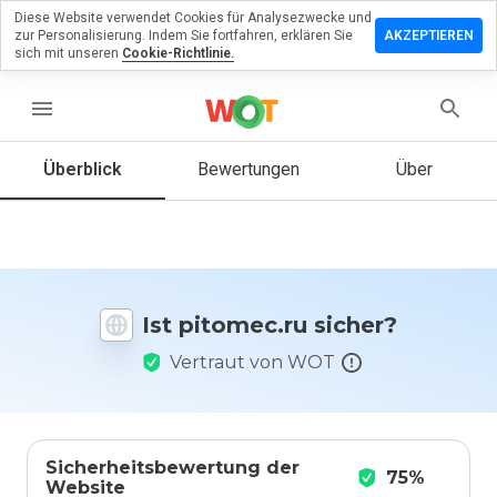
Diese Website verwendet Cookies für Analysezwecke und
terlassen
zur Personalisierung. Indem Sie fortfahren, erklären Sie
AKZEPTIEREN
 eine
sich mit unseren
Cookie-Richtlinie.
wertung
menu
omec.ru
Überblick
Bewertungen
Über
Wie
würden
Sie diese
Website
Ist pitomec.ru sicher?
auf einer
Skala von
Vertraut von WOT
1 bis 5
bewerten?
Sicherheitsbewertung der
75%
Website