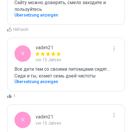
Сайту можно доверять, смело заходите и 
пользуйтесь.
Übersetzung anzeigen
Hilfreich
vadim21
V
vor 15 Jahren
Все дети там со своими питомцами сидят... 
Сиди и ты, комет семь дней чистоты
Übersetzung anzeigen
1
vadim21
V
vor 15 Jahren