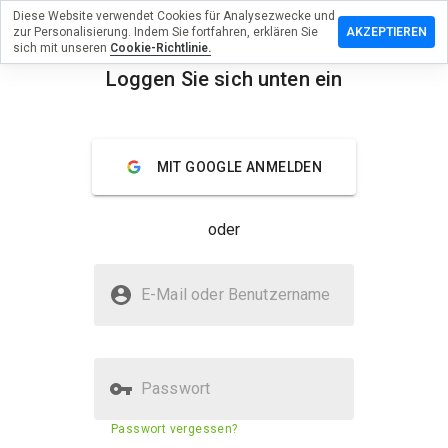
Diese Website verwendet Cookies für Analysezwecke und
sen Sie eine
zur Personalisierung. Indem Sie fortfahren, erklären Sie
AKZEPTIEREN
g zu
sich mit unseren
Cookie-Richtlinie.
outhflorida.info
Loggen Sie sich unten ein
menu
Überblick
Bewertungen
Über
MIT GOOGLE ANMELDEN
Wie
würden
Sie diese
oder
Website
auf einer
Skala von
Ist preneedinsouthflorida.info
1 bis 5
E-Mail oder Benutzername
sicher?
bewerten?
Nicht vertrauenswürdig durch WOT
Passwort
Sicherheitsbewertung der
Passwort vergessen?
9%
Website