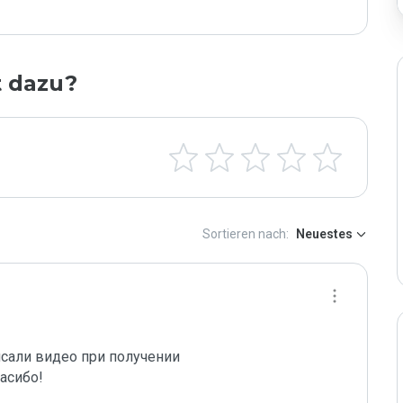
t dazu?
Sortieren nach:
Neuestes
исали видео при получении 
пасибо!