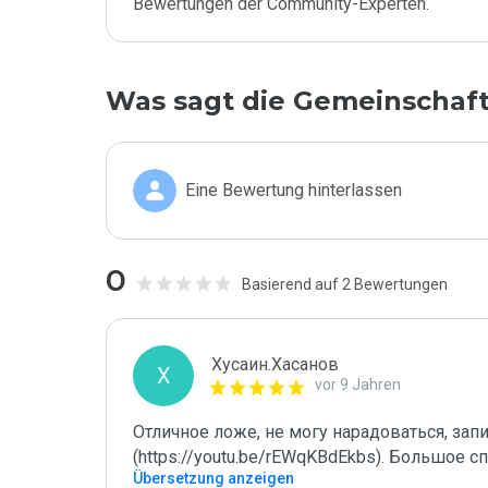
Bewertungen der Community-Experten.
Was sagt die Gemeinschaf
Eine Bewertung hinterlassen
0
Basierend auf 2 Bewertungen
Хусаин.Хасанов
Х
vor 9 Jahren
Отличное ложе, не могу нарадоваться, зап
(https://youtu.be/rEWqKBdEkbs). Большое с
Übersetzung anzeigen