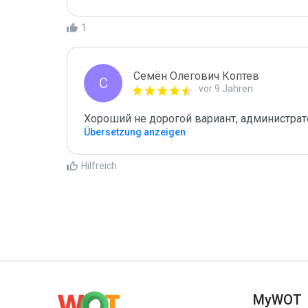
1
Семён Олегович Коптев
С
vor 9 Jahren
Хороший не дорогой вариант, администрат
Übersetzung anzeigen
Hilfreich
MyWOT