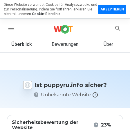
Diese Website verwendet Cookies für Analysezwecke und
terlassen
zur Personalisierung. Indem Sie fortfahren, erklären Sie
AKZEPTIEREN
 eine
sich mit unseren
Cookie-Richtlinie.
wertung
menu
pyru.info
Überblick
Bewertungen
Über
Wie
würden
Sie diese
Website
Ist puppyru.info sicher?
auf einer
Skala von
Unbekannte Website
1 bis 5
bewerten?
Sicherheitsbewertung der
23%
Website