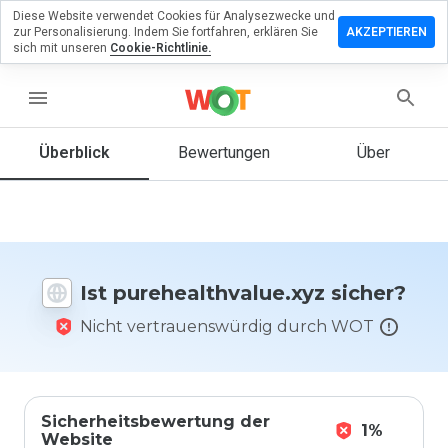
Diese Website verwendet Cookies für Analysezwecke und
lassen Sie
zur Personalisierung. Indem Sie fortfahren, erklären Sie
AKZEPTIEREN
ewertung zu
sich mit unseren
Cookie-Richtlinie.
althvalue.xyz
menu
Überblick
Bewertungen
Über
Wie
würden
Sie diese
Website
auf einer
Skala von
Ist purehealthvalue.xyz sicher?
1 bis 5
bewerten?
Nicht vertrauenswürdig durch WOT
Sicherheitsbewertung der
1%
Website