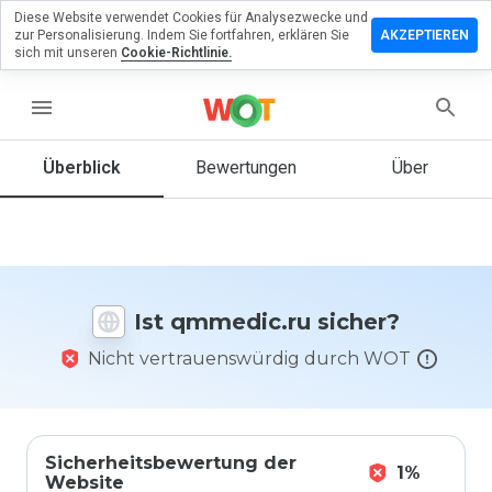
Diese Website verwendet Cookies für Analysezwecke und
terlassen
zur Personalisierung. Indem Sie fortfahren, erklären Sie
AKZEPTIEREN
 eine
sich mit unseren
Cookie-Richtlinie.
wertung
menu
medic.ru
Überblick
Bewertungen
Über
Wie
würden
Sie diese
Website
Ist qmmedic.ru sicher?
auf einer
Skala von
Nicht vertrauenswürdig durch WOT
1 bis 5
bewerten?
Sicherheitsbewertung der
1%
Website