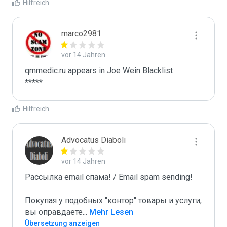
Hilfreich
marco2981
vor 14 Jahren
qmmedic.ru appears in Joe Wein Blacklist

*****
Hilfreich
Advocatus Diaboli
vor 14 Jahren
Рассылка email спама! / Email spam sending! 

Покупая у подобных "контор" товары и услуги, 
вы оправдаете
...
 Mehr Lesen
Übersetzung anzeigen