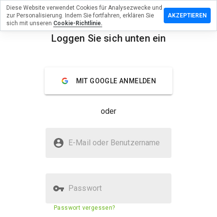
Diese Website verwendet Cookies für Analysezwecke und
terlassen
zur Personalisierung. Indem Sie fortfahren, erklären Sie
AKZEPTIEREN
 eine
sich mit unseren
Cookie-Richtlinie.
wertung
Loggen Sie sich unten ein
qocofe-
menu
ego.info
Überblick
Bewertungen
Über
MIT GOOGLE ANMELDEN
Wie
oder
würden
Sie diese
Website
Ist qocofe-locego.info sicher?
auf einer
E-Mail oder Benutzername
Skala von
Verdächtige Website
1 bis 5
bewerten?
Passwort
Sicherheitsbewertung der
N/A
Passwort vergessen?
Website