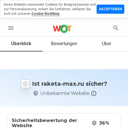
Diese Website verwendet Cookies für Analysezwecke und
terlassen
zur Personalisierung. Indem Sie fortfahren, erklären Sie
AKZEPTIEREN
 eine
sich mit unseren
Cookie-Richtlinie.
wertung
raketa-
menu
.ru
Überblick
Bewertungen
Über
Wie
würden
Sie diese
Website
Ist raketa-max.ru sicher?
auf einer
Skala von
Unbekannte Website
1 bis 5
bewerten?
Sicherheitsbewertung der
36%
Website