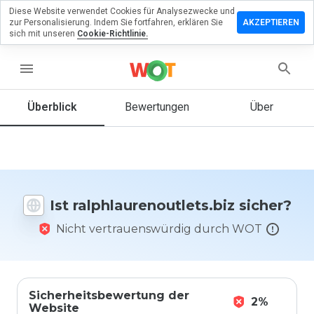
Diese Website verwendet Cookies für Analysezwecke und
assen Sie eine
zur Personalisierung. Indem Sie fortfahren, erklären Sie
AKZEPTIEREN
ung zu
sich mit unseren
Cookie-Richtlinie.
urenoutlets.biz
menu
Überblick
Bewertungen
Über
Wie
würden
Sie diese
Website
auf einer
Skala von
Ist ralphlaurenoutlets.biz sicher?
1 bis 5
bewerten?
Nicht vertrauenswürdig durch WOT
Sicherheitsbewertung der
2%
Website