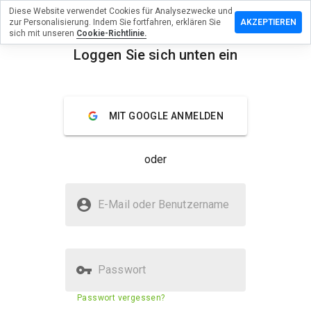
Diese Website verwendet Cookies für Analysezwecke und
terlassen
zur Personalisierung. Indem Sie fortfahren, erklären Sie
AKZEPTIEREN
 eine
sich mit unseren
Cookie-Richtlinie.
ertung zu
Loggen Sie sich unten ein
-
menu
adian.co.tv
Überblick
Bewertungen
Über
MIT GOOGLE ANMELDEN
Wie
oder
würden
Sie diese
Website
Ist rapi-canadian.co.tv sicher?
auf einer
E-Mail oder Benutzername
Skala von
Nicht vertrauenswürdig durch WOT
1 bis 5
bewerten?
Passwort
Sicherheitsbewertung der
32%
Passwort vergessen?
Website