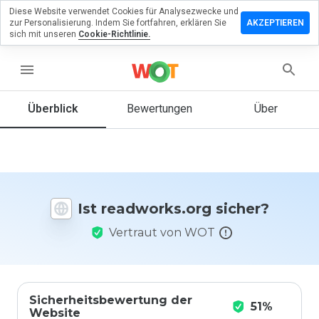
Diese Website verwendet Cookies für Analysezwecke und
terlassen
zur Personalisierung. Indem Sie fortfahren, erklären Sie
AKZEPTIEREN
eine
sich mit unseren
Cookie-Richtlinie.
ertung zu
dworks.org
menu
Überblick
Bewertungen
Über
Wie
würden
Sie diese
Website
auf einer
Ist readworks.org sicher?
Skala von
1 bis 5
Vertraut von WOT
bewerten?
Sicherheitsbewertung der
51%
Website