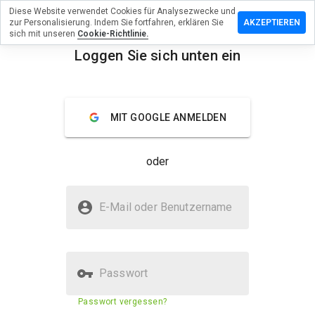
Diese Website verwendet Cookies für Analysezwecke und
terlassen
zur Personalisierung. Indem Sie fortfahren, erklären Sie
AKZEPTIEREN
eine
sich mit unseren
Cookie-Richtlinie.
ertung zu
Loggen Sie sich unten ein
dworks.org
menu
Überblick
Bewertungen
Über
MIT GOOGLE ANMELDEN
Wie
würden
oder
Sie diese
Website
auf einer
Ist readworks.org sicher?
Skala von
E-Mail oder Benutzername
1 bis 5
Vertraut von WOT
bewerten?
Passwort
Sicherheitsbewertung der
51%
Passwort vergessen?
Website