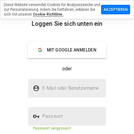
Diese Website verwendet Cookies für Analysezwecke und
erlassen
zur Personalisierung. Indem Sie fortfahren, erklären Sie
AKZEPTIEREN
eine
sich mit unseren
Cookie-Richtlinie.
rtung zu
Loggen Sie sich unten ein
lsafedeal.ru
menu
Überblick
Bewertungen
Über
MIT GOOGLE ANMELDEN
Wie
würden
oder
Sie diese
Website
auf einer
Ist refillsafedeal.ru sicher?
Skala von
E-Mail oder Benutzername
1 bis 5
Nicht vertrauenswürdig durch WOT
bewerten?
Passwort
Sicherheitsbewertung der
N/A
Passwort vergessen?
Website