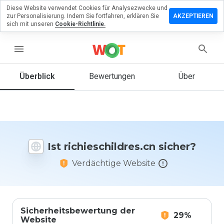
Diese Website verwendet Cookies für Analysezwecke und
rlassen Sie
zur Personalisierung. Indem Sie fortfahren, erklären Sie
AKZEPTIEREN
Bewertung
sich mit unseren
Cookie-Richtlinie.
eschildres.cn
menu
Überblick
Bewertungen
Über
Wie
würden
Sie diese
Website
auf einer
Ist richieschildres.cn sicher?
Skala von
1 bis 5
Verdächtige Website
bewerten?
Sicherheitsbewertung der
29%
Website