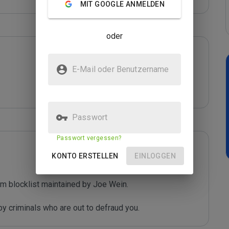
MIT GOOGLE ANMELDEN
oder
E-Mail oder Benutzername
Passwort
Passwort vergessen?
KONTO ERSTELLEN
EINLOGGEN
m blocklist maintained by Joe Wein.

y criminals who are out to defraud you.