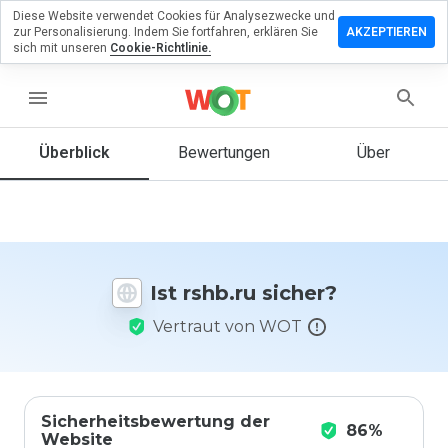
Diese Website verwendet Cookies für Analysezwecke und
terlassen
zur Personalisierung. Indem Sie fortfahren, erklären Sie
AKZEPTIEREN
 eine
sich mit unseren
Cookie-Richtlinie.
wertung
rshb.ru
menu
Überblick
Bewertungen
Über
Wie
würden
Sie diese
Website
auf einer
Ist rshb.ru sicher?
Skala von
1 bis 5
Vertraut von WOT
bewerten?
Sicherheitsbewertung der
86%
Website