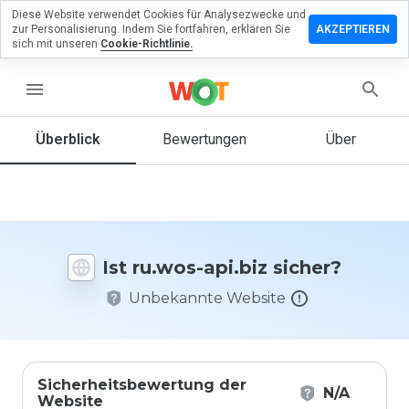
Diese Website verwendet Cookies für Analysezwecke und
terlassen
zur Personalisierung. Indem Sie fortfahren, erklären Sie
AKZEPTIEREN
 eine
sich mit unseren
Cookie-Richtlinie.
wertung
ru.wos-
menu
.biz
Überblick
Bewertungen
Über
Wie
würden
Sie diese
Website
Ist ru.wos-api.biz sicher?
auf einer
Skala von
Unbekannte Website
1 bis 5
bewerten?
Sicherheitsbewertung der
N/A
Website