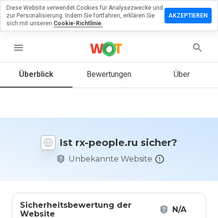
Diese Website verwendet Cookies für Analysezwecke und
terlassen
zur Personalisierung. Indem Sie fortfahren, erklären Sie
AKZEPTIEREN
 eine
sich mit unseren
Cookie-Richtlinie.
wertung
rx-
menu
ple.ru
Überblick
Bewertungen
Über
Wie
würden
Sie diese
Website
Ist rx-people.ru sicher?
auf einer
Skala von
Unbekannte Website
1 bis 5
bewerten?
Sicherheitsbewertung der
N/A
Website