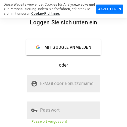
Diese Website verwendet Cookies für Analysezwecke und
rlassen Sie
zur Personalisierung. Indem Sie fortfahren, erklären Sie
AKZEPTIEREN
Bewertung
sich mit unseren
Cookie-Richtlinie.
Loggen Sie sich unten ein
ounttravel.ru
menu
Überblick
Bewertungen
Über
MIT GOOGLE ANMELDEN
Wie
würden
oder
Sie diese
Website
auf einer
Ist rxdiscounttravel.ru sicher?
Skala von
E-Mail oder Benutzername
1 bis 5
Verdächtige Website
bewerten?
Passwort
Sicherheitsbewertung der
5%
Passwort vergessen?
Website