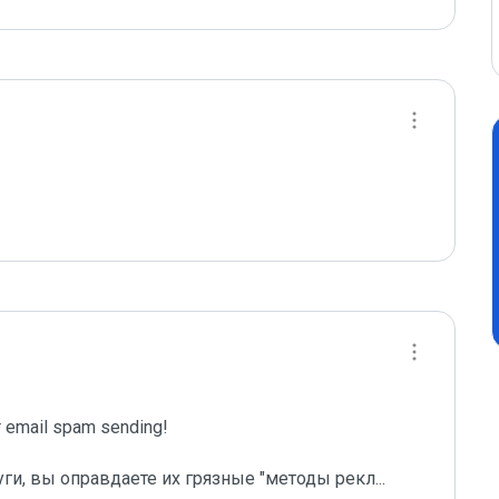
email spam sending!

уги, вы оправдаете их грязные "методы рекл
...