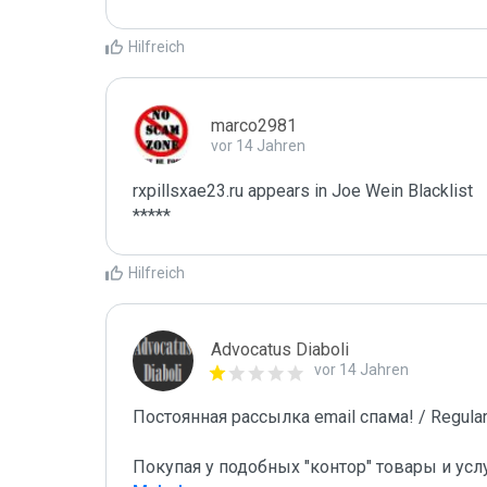
Hilfreich
marco2981
vor 14 Jahren
rxpillsxae23.ru appears in Joe Wein Blacklist

*****
Hilfreich
Advocatus Diaboli
vor 14 Jahren
Постоянная рассылка email спама! / Regular 
Покупая у подобных "контор" товары и усл