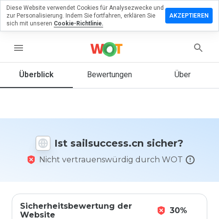
Diese Website verwendet Cookies für Analysezwecke und
erlassen
zur Personalisierung. Indem Sie fortfahren, erklären Sie
AKZEPTIEREN
eine
sich mit unseren
Cookie-Richtlinie.
ertung zu
success.cn
menu
Überblick
Bewertungen
Über
Wie
würden
Sie diese
Website
auf einer
Ist sailsuccess.cn sicher?
Skala von
1 bis 5
Nicht vertrauenswürdig durch WOT
bewerten?
Sicherheitsbewertung der
30%
Website