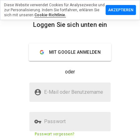
Diese Website verwendet Cookies für Analysezwecke und
rlassen Sie
zur Personalisierung. Indem Sie fortfahren, erklären Sie
AKZEPTIEREN
Bewertung
sich mit unseren
Cookie-Richtlinie.
Loggen Sie sich unten ein
pullsame.cn
menu
Überblick
Bewertungen
Über
MIT GOOGLE ANMELDEN
Wie
würden
oder
Sie diese
Website
auf einer
Ist scoolpullsame.cn sicher?
Skala von
E-Mail oder Benutzername
1 bis 5
Nicht vertrauenswürdig durch WOT
bewerten?
Passwort
Sicherheitsbewertung der
30%
Passwort vergessen?
Website