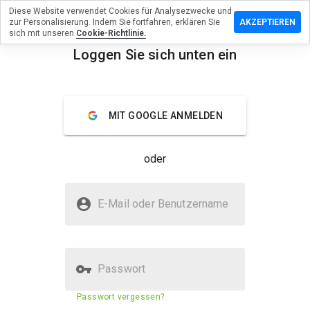
Diese Website verwendet Cookies für Analysezwecke und
rlassen Sie
zur Personalisierung. Indem Sie fortfahren, erklären Sie
AKZEPTIEREN
Bewertung
sich mit unseren
Cookie-Richtlinie.
Loggen Sie sich unten ein
aglobal.co.uk
menu
Überblick
Bewertungen
Über
MIT GOOGLE ANMELDEN
Wie
würden
oder
Sie diese
Website
auf einer
Ist scotiaglobal.co.uk sicher?
Skala von
E-Mail oder Benutzername
1 bis 5
Vertraut von WOT
bewerten?
Geprüfte Website
Passwort
Sicherheitsbewertung der
Passwort vergessen?
38%