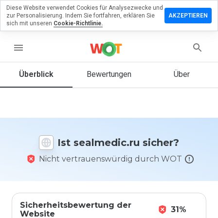
Diese Website verwendet Cookies für Analysezwecke und
terlassen
zur Personalisierung. Indem Sie fortfahren, erklären Sie
AKZEPTIEREN
 eine
sich mit unseren
Cookie-Richtlinie.
wertung
menu
lmedic.ru
Überblick
Bewertungen
Über
Wie
würden
Sie diese
Website
Ist sealmedic.ru sicher?
auf einer
Skala von
Nicht vertrauenswürdig durch WOT
1 bis 5
bewerten?
Sicherheitsbewertung der
31%
Website