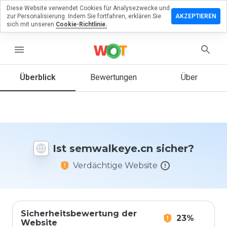
Diese Website verwendet Cookies für Analysezwecke und
erlassen
zur Personalisierung. Indem Sie fortfahren, erklären Sie
AKZEPTIEREN
eine
sich mit unseren
Cookie-Richtlinie.
rtung zu
walkeye.cn
menu
Überblick
Bewertungen
Über
Wie
würden
Sie diese
Website
auf einer
Ist semwalkeye.cn sicher?
Skala von
1 bis 5
Verdächtige Website
bewerten?
Sicherheitsbewertung der
23%
Website