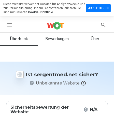
Diese Website verwendet Cookies für Analysezwecke und
erlassen
zur Personalisierung. Indem Sie fortfahren, erklären Sie
AKZEPTIEREN
eine
sich mit unseren
Cookie-Richtlinie.
rtung zu
entmed.net
menu
Überblick
Bewertungen
Über
Wie
würden
Sie diese
Website
auf einer
Ist sergentmed.net sicher?
Skala von
1 bis 5
Unbekannte Website
bewerten?
Sicherheitsbewertung der
N/A
Website