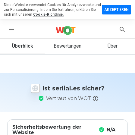
Diese Website verwendet Cookies für Analysezwecke und
terlassen
zur Personalisierung. Indem Sie fortfahren, erklären Sie
AKZEPTIEREN
 eine
sich mit unseren
Cookie-Richtlinie.
wertung
serlial.es
menu
Überblick
Bewertungen
Über
Wie
würden
Sie diese
Website
auf einer
Ist serlial.es sicher?
Skala von
1 bis 5
Vertraut von WOT
bewerten?
Sicherheitsbewertung der
N/A
Website